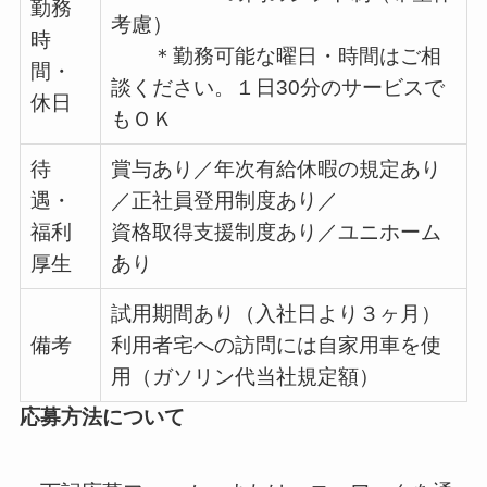
勤務
考慮）
時
＊勤務可能な曜日・時間はご相
間・
談ください。１日30分のサービスで
休日
もＯＫ
待
賞与あり／年次有給休暇の規定あり
遇・
／正社員登用制度あり／
福利
資格取得支援制度あり／ユニホーム
厚生
あり
試用期間あり（入社日より３ヶ月）
備考
利用者宅への訪問には自家用車を使
用（ガソリン代当社規定額）
応募方法について